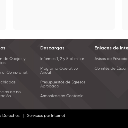
ios
Descargas
Enlaces de Int
n de Quejas y
Informes 1, 2 y 5 al millar
Avisos de Privaci
ias
Programa Operativo
Comités de Ética
o al Compranet
Anual
achiapas
Presupuestos de Egresos
Aprobado
ncias de no
itación
Armonización Contable
e Derechos
|
Servicios por Internet