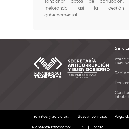
sancionar actos de corrupción,
mejorando así la gestión
gubernamental.
Servic
Atenció
Denunc
Registr
Declar
Consta
Inhabil
Trámites y Servicios:
Buscar servicios
|
Pago d
Mantente informado:
TV
|
Radio