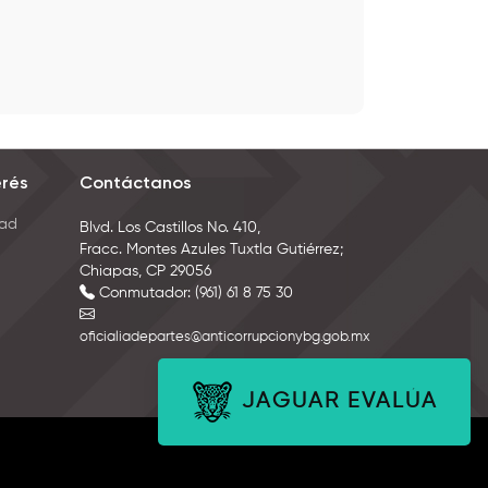
erés
Contáctanos
dad
Blvd. Los Castillos No. 410,
Fracc. Montes Azules Tuxtla Gutiérrez;
Chiapas, CP 29056
Conmutador: (961) 61 8 75 30
oficialiadepartes@anticorrupcionybg.gob.mx
JAGUAR EVALÚA