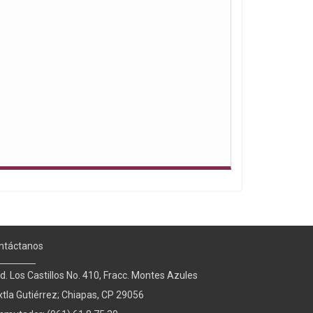
ntáctanos
d. Los Castillos No. 410, Fracc. Montes Azules
xtla Gutiérrez; Chiapas, CP 29056