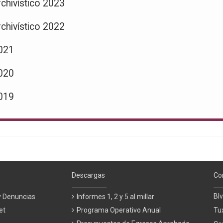
chivístico 2023
chivístico 2022
2021
2020
2019
Descargas
Co
Blv
y Denuncias
Informes 1, 2 y 5 al millar
et
Programa Operativo Anual
Tu